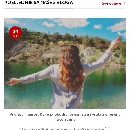
POSLJEDNJE SA NAŠEG BLOGA
Sve objave
14
tra
Proljetni umor: Kako probuditi organizam i vratiti energiju
nakon zime
Dani su sve dulji, priroda se budi, a Vi se osjećate [...]