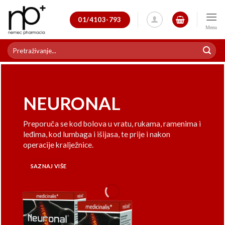
Skip
to
01/4103-793
content
Pretraži:
NEURONAL
Preporuča se kod bolova u vratu, rukama, ramenima i
leđima, kod lumbaga i išijasa, te prije i nakon
operacije kralježnice.
SAZNAJ VIŠE