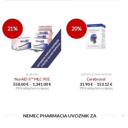
21%
20%
NURAID
JAČANJE IMUNITETA
NurAiD II™ MLC 901
Cerebronal
Raspon
Raspon
558.00
€
–
1,341.00
€
31.90
€
–
153.12
€
cijena:
cijena:
PDV uključen u cijenu
PDV uključen u cijenu
od
od
558.00 €
31.90 €
do
do
1,341.00 €
153.12 €
NEMEC PHARMACIA UVOZNIK ZA