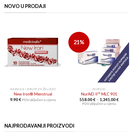
NOVO U PRODAJI
21%
KAPSULE I SIRUPI ZA ŽELJEZO
NURAID
New Iron® Menstrual
NurAiD II™ MLC 901
Raspon
9.90
€
558.00
€
–
1,341.00
€
PDV uključen u cijenu
cijena:
PDV uključen u cijenu
od
558.00
do
1,341.0
NAJPRODAVANIJI PROIZVODI