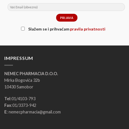
Slažem se i prihvaćam
pravila privatnosti
IMPRESSUM
NEMEC PHARMACIA D.O.O.
Mirka Bogovića 32b
10430 Samobor
Tel
:
01/4103-793
Fax
:
01/3373-942
E
:
nemecpharmacia@gmail.com