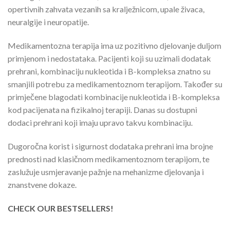
opertivnih zahvata vezanih sa kralježnicom, upale živaca,
neuralgije i neuropatije.
Medikamentozna terapija ima uz pozitivno djelovanje duljom
primjenom i nedostataka. Pacijenti koji su uzimali dodatak
prehrani, kombinaciju nukleotida i B-kompleksa znatno su
smanjili potrebu za medikamentoznom terapijom. Također su
primječene blagodati kombinacije nukleotida i B-kompleksa
kod pacijenata na fizikalnoj terapiji. Danas su dostupni
dodaci prehrani koji imaju upravo takvu kombinaciju.
Dugoročna korist i sigurnost dodataka prehrani ima brojne
prednosti nad klasičnom medikamentoznom terapijom, te
zaslužuje usmjeravanje pažnje na mehanizme djelovanja i
znanstvene dokaze.
CHECK OUR BESTSELLERS!