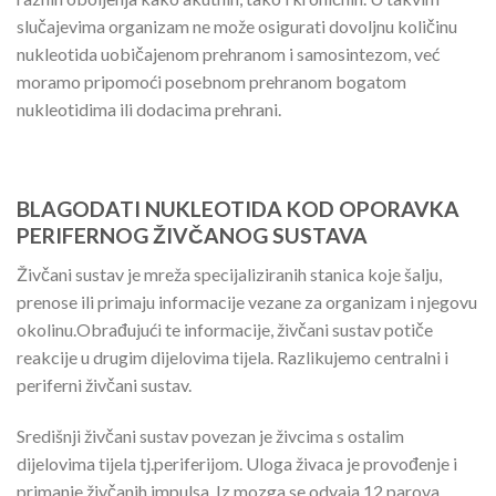
slučajevima organizam ne može osigurati dovoljnu količinu
nukleotida uobičajenom prehranom i samosintezom, već
moramo pripomoći posebnom prehranom bogatom
nukleotidima ili dodacima prehrani.
BLAGODATI NUKLEOTIDA KOD OPORAVKA
PERIFERNOG ŽIVČANOG SUSTAVA
Živčani sustav je mreža specijaliziranih stanica koje šalju,
prenose ili primaju informacije vezane za organizam i njegovu
okolinu.Obrađujući te informacije, živčani sustav potiče
reakcije u drugim dijelovima tijela. Razlikujemo centralni i
periferni živčani sustav.
Središnji živčani sustav povezan je živcima s ostalim
dijelovima tijela tj.periferijom. Uloga živaca je provođenje i
primanje živčanih impulsa. Iz mozga se odvaja 12 parova