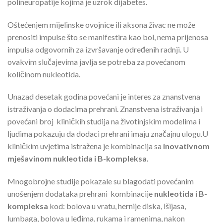
polineuropatije kojima je uzrok dijabetes.
Oštećenjem mijelinske ovojnice ili aksona živac ne može
prenositi impulse što se manifestira kao bol, nema prijenosa
impulsa odgovornih za izvršavanje određenih radnji. U
ovakvim slučajevima javlja se potreba za povećanom
količinom nukleotida.
Unazad desetak godina povećani je interes za znanstvena
istraživanja o dodacima prehrani. Znanstvena istraživanja i
povećani broj kliničkih studija na životinjskim modelima i
ljudima pokazuju da dodaci prehrani imaju značajnu ulogu.U
kliničkim uvjetima istražena je kombinacija sa
inovativnom
mješavinom nukleotida i B-kompleksa.
Mnogobrojne studije pokazale su blagodati povećanim
unošenjem dodataka prehrani kombinacije
nukleotida i B-
kompleksa
kod: bolova u vratu, hernije diska, išijasa,
lumbaga, bolova u leđima, rukama i ramenima, nakon