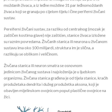
moždanih živaca, a iz leđne moždine 31 par leđnomoždanih
živaca koji se granaju po cijelom tijelu i čine periferni živčani
sustav.
Pereiferni živčani sustav, za razliku od centralnog (mozak je
zaštičen kostima glave) nije zaštićen, stanice živaca izložene
su raznim povredama. Živčanih stanica ili neurona u živčanom
sustavu ima oko 100 milijardi, struktura im je slična, a
razlikuju se oblikom i veličinom.
Živčana stanica ili neuron smatra se osnovnom
jedinicom živčanog sustava i najsloženija je u ljudskom
organizmu. Živčana stanica građena je od tijela stanice, kraćih
produžetaka dendrita i dužeg produžetka aksona, koji je
obavijen mijelinskom ovojnicom poput plastične ovojnice na
žici.