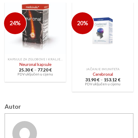
24%
20%
KAPSULE ZA ZGLOBOVE I KRALJEŽNICU
Neuronal kapsule
JAČANJE IMUNITETA
Raspon
25.30
€
–
77.20
€
cijena:
Cerebronal
PDV uključen u cijenu
od
Raspon
31.90
€
–
153.12
€
25.30 €
cijena:
PDV uključen u cijenu
do
od
77.20 €
31.90 €
do
153.12 €
Autor