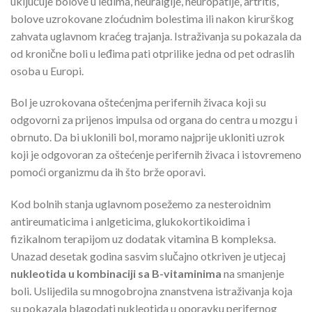
uključuje bolove u leđima, neuralgije, neuropatije, artritis,
bolove uzrokovane zloćudnim bolestima ili nakon kirurškog
zahvata uglavnom kraćeg trajanja. Istraživanja su pokazala da
od kronične boli u leđima pati otprilike jedna od pet odraslih
osoba u Europi.
Bol je uzrokovana oštećenjma perifernih živaca koji su
odgovorni za prijenos impulsa od organa do centra u mozgu i
obrnuto. Da bi uklonili bol, moramo najprije ukloniti uzrok
koji je odgovoran za oštećenje perifernih živaca i istovremeno
pomoći organizmu da ih što brže oporavi.
Kod bolnih stanja uglavnom posežemo za nesteroidnim
antireumaticima i anlgeticima, glukokortikoidima i
fizikalnom terapijom uz dodatak vitamina B kompleksa.
Unazad desetak godina sasvim slučajno otkriven je utjecaj
nukleotida u kombinaciji sa B-vitaminima
na smanjenje
boli. Uslijedila su mnogobrojna znanstvena istraživanja koja
su pokazala blagodati nukleotida u oporavku perifernog