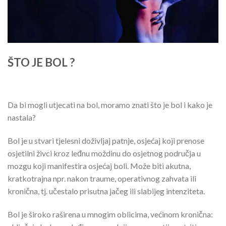
ŠTO JE BOL ?
Da bi mogli utjecati na bol, moramo znati što je bol i kako je
nastala?
Bol je u stvari tjelesni doživljaj patnje, osjećaj koji prenose
osjetilni živci kroz leđnu moždinu do osjetnog područja u
mozgu koji manifestira osjećaj boli. Može biti akutna,
kratkotrajna npr. nakon traume, operativnog zahvata ili
kronična, tj. učestalo prisutna jačeg ili slabijeg intenziteta.
Bol je široko raširena u mnogim oblicima, većinom kronična: