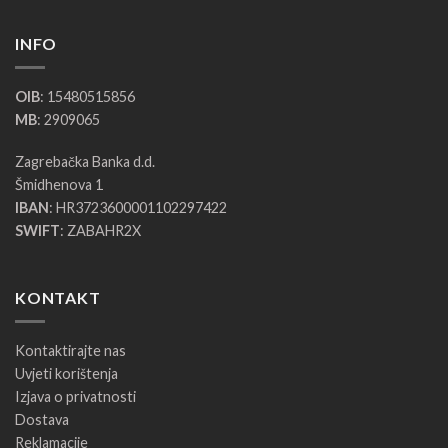
INFO
OIB
: 15480515856
MB
: 2909065
Zagrebačka Banka d.d.
Šmidhenova 1
IBAN
: HR3723600001102297422
SWIFT
: ZABAHR2X
KONTAKT
Kontaktirajte nas
Uvjeti korištenja
Izjava o privatnosti
Dostava
Reklamacije