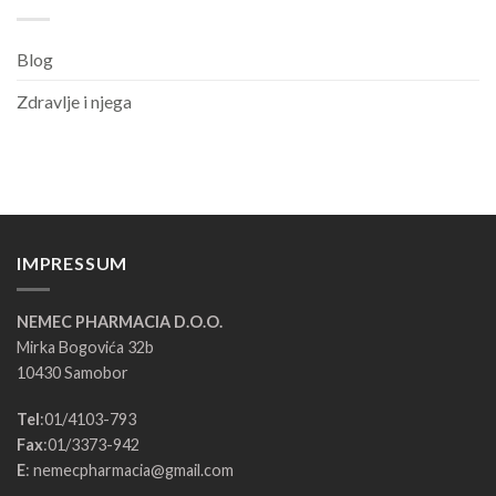
Blog
Zdravlje i njega
IMPRESSUM
NEMEC PHARMACIA D.O.O.
Mirka Bogovića 32b
10430 Samobor
Tel
:
01/4103-793
Fax
:
01/3373-942
E
:
nemecpharmacia@gmail.com