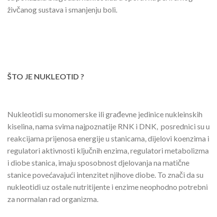
živčanog sustava i smanjenju boli.
ŠTO JE NUKLEOTID ?
Nukleotidi su monomerske ili građevne jedinice nukleinskih
kiselina, nama svima najpoznatije RNK i DNK, posrednici su u
reakcijama prijenosa energije u stanicama, dijelovi koenzima i
regulatori aktivnosti ključnih enzima, regulatori metabolizma
i diobe stanica, imaju sposobnost djelovanja na matične
stanice povećavajući intenzitet njihove diobe. To znači da su
nukleotidi uz ostale nutritijente i enzime neophodno potrebni
za normalan rad organizma.