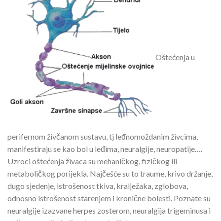
Oštećenja u
perifernom živčanom sustavu, tj leđnomoždanim živcima,
manifestiraju se kao bol u leđima, neuralgije, neuropatije….
Uzroci oštećenja živaca su mehaničkog, fizičkog ili
metaboličkog porijekla. Najčešće su to traume, krivo držanje,
dugo sjedenje, istrošenost tkiva, kralježaka, zglobova,
odnosno istrošenost starenjem i kronične bolesti. Poznate su
neuralgije izazvane herpes zosterom, neuralgija trigeminusa i