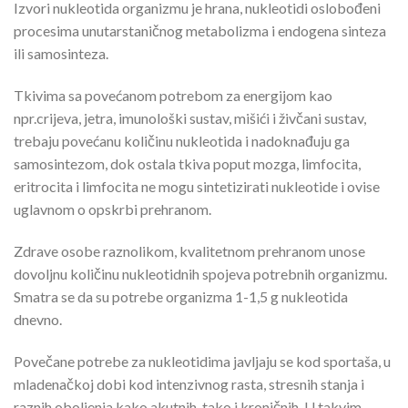
Izvori nukleotida organizmu je hrana, nukleotidi oslobođeni
procesima unutarstaničnog metabolizma i endogena sinteza
ili samosinteza.
Tkivima sa povećanom potrebom za energijom kao
npr.crijeva, jetra, imunološki sustav, mišići i živčani sustav,
trebaju povećanu količinu nukleotida i nadoknađuju ga
samosintezom, dok ostala tkiva poput mozga, limfocita,
eritrocita i limfocita ne mogu sintetizirati nukleotide i ovise
uglavnom o opskrbi prehranom.
Zdrave osobe raznolikom, kvalitetnom prehranom unose
dovoljnu količinu nukleotidnih spojeva potrebnih organizmu.
Smatra se da su potrebe organizma 1-1,5 g nukleotida
dnevno.
Povečane potrebe za nukleotidima javljaju se kod sportaša, u
mladenačkoj dobi kod intenzivnog rasta, stresnih stanja i
raznih oboljenja kako akutnih, tako i kroničnih. U takvim