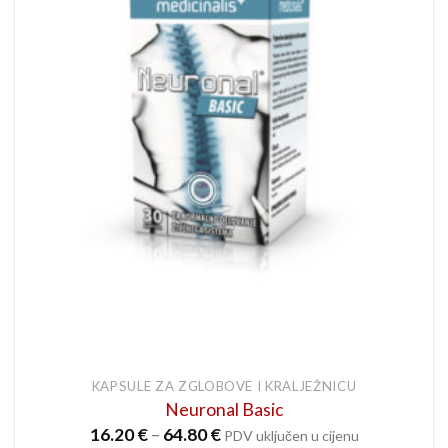
KAPSULE ZA ZGLOBOVE I KRALJEŽNICU
Neuronal Basic
Raspon
16.20
€
–
64.80
€
PDV uključen u cijenu