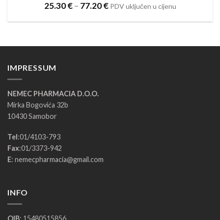
Raspon
25.30
€
–
77.20
€
PDV uključen u cijenu
cijena:
od
25.30 €
do
77.20 €
IMPRESSUM
NEMEC PHARMACIA D.O.O.
Mirka Bogovića 32b
10430 Samobor
Tel
:
01/4103-793
Fax
:
01/3373-942
E
:
nemecpharmacia@gmail.com
INFO
OIB
: 15480515856