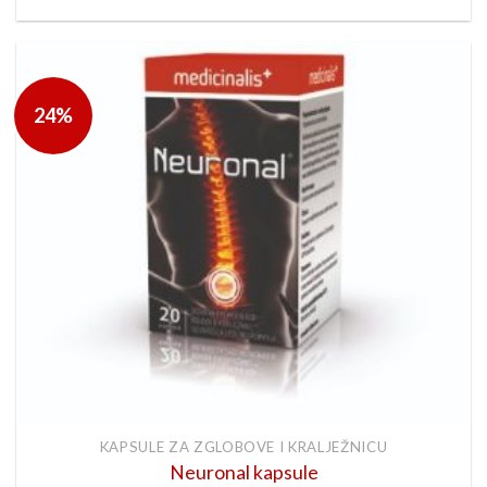
cijena:
od
16.20 €
do
64.80 €
24%
KAPSULE ZA ZGLOBOVE I KRALJEŽNICU
Neuronal kapsule