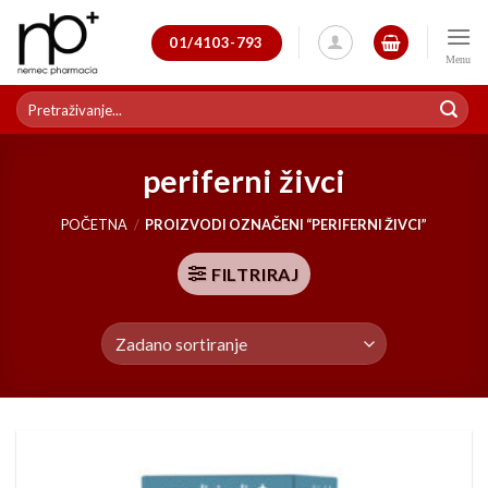
Skip
to
01/4103-793
content
Pretraži:
periferni živci
POČETNA
/
PROIZVODI OZNAČENI “PERIFERNI ŽIVCI”
FILTRIRAJ