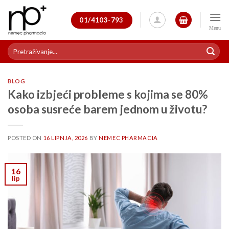
Skip
to
01/4103-793
content
Pretraži:
BLOG
Kako izbjeći probleme s kojima se 80%
osoba susreće barem jednom u životu?
POSTED ON
16 LIPNJA, 2026
BY
NEMEC PHARMACIA
16
lip