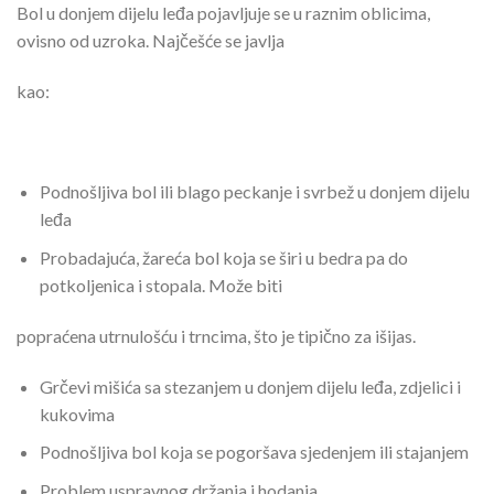
Bol u donjem dijelu leđa pojavljuje se u raznim oblicima,
ovisno od uzroka. Najčešće se javlja
kao:
Podnošljiva bol ili blago peckanje i svrbež u donjem dijelu
leđa
Probadajuća, žareća bol koja se širi u bedra pa do
potkoljenica i stopala. Može biti
popraćena utrnulošću i trncima, što je tipično za išijas.
Grčevi mišića sa stezanjem u donjem dijelu leđa, zdjelici i
kukovima
Podnošljiva bol koja se pogoršava sjedenjem ili stajanjem
Problem uspravnog držanja i hodanja