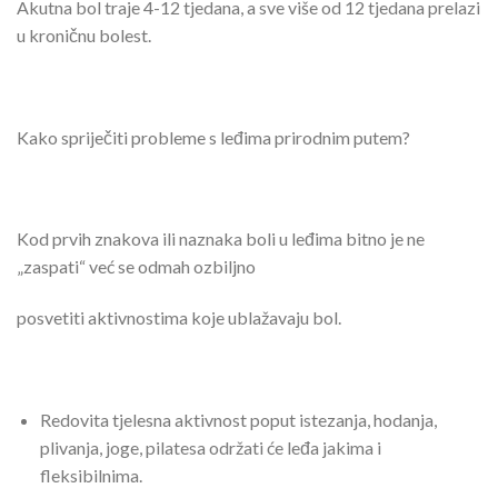
Akutna bol traje 4-12 tjedana, a sve više od 12 tjedana prelazi
u kroničnu bolest.
Kako spriječiti probleme s leđima prirodnim putem?
Kod prvih znakova ili naznaka boli u leđima bitno je ne
„zaspati“ već se odmah ozbiljno
posvetiti aktivnostima koje ublažavaju bol.
Redovita tjelesna aktivnost poput istezanja, hodanja,
plivanja, joge, pilatesa održati će leđa jakima i
fleksibilnima.