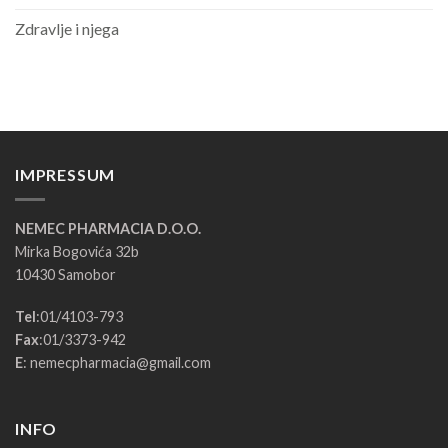
Zdravlje i njega
IMPRESSUM
NEMEC PHARMACIA D.O.O.
Mirka Bogovića 32b
10430 Samobor
Tel
:
01/4103-793
Fax
:
01/3373-942
E
:
nemecpharmacia@gmail.com
INFO