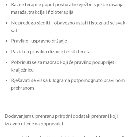
Razne terapije poput posturalne vježbe, vježbe disanja,
masaža, trakcija i fizioterapija
Ne predugo sjediti – obavezno ustati i istegnuti se svaki
sat
Pravilno i uspravno držanje
Paziti na pravilno dizanje teških tereta
Pobrinuti se za madrac koji će pravilno poduprijeti
kralježnicu
Rješavati se viška kilograma potpomognuto pravilnom
prehranom
Dodavanjem u prehranu prirodni dodatak prehrani koji
izravno utječe na popravak i