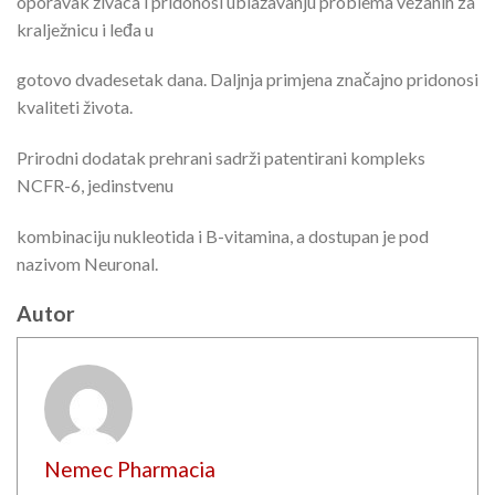
oporavak živaca i pridonosi ublažavanju problema vezanih za
kralježnicu i leđa u
gotovo dvadesetak dana. Daljnja primjena značajno pridonosi
kvaliteti života.
Prirodni dodatak prehrani sadrži patentirani kompleks
NCFR-6, jedinstvenu
kombinaciju nukleotida i B-vitamina, a dostupan je pod
nazivom Neuronal.
Autor
Nemec Pharmacia