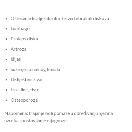
Oštećenje kralježaka ili intervertebralnih diskova
Lumbago
Prolaps diska
Artroza
Išijas
Suženje spinalnog kanala
Ukliješteni živac
Izrasline, ciste
Osteoporoza
Napomena: trajanje boli pomaže u određivanju njezina
uzroka i postavljanje dijagnoze.