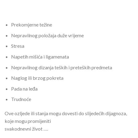
Prekomjerne težine
Nepravilnog položaja duže vrijeme
Stresa
Napetih mišića i ligamenata
Nepravilnog dizanja teških i preteških predmeta
Naglog ili brzog pokreta
Pada na leđa
Trudnoće
Ove ozljede ili stanja mogu dovesti do slijedećih dijagnoza,
koje mogu promijeniti
svakodnevni život ….