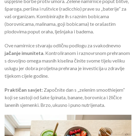
uspješne borbe protiv umora. Zelene namirnice poput blitve,
šparoga, peršina i ruštvice (radicchio) prave su „baterije” za
vaš organizam. Kombinirajte ih s raznim bobicama
(borovnicama, malinama, goji bobicama) te orašastim
plodovima poput oraha, lješnjaka i badema.
Ove namirnice stvaraju odličnu podlogu za svakodnevno
jačanje imuniteta
. Kontroliranom i raznovrsnom prehranom
s dovoljno omega masnih kiselina činite svome tijelu veliku
uslugu jer dobra proljetna prehrana je investicija u zdravlje
tijekom cijele godine.
Praktičan savjet:
Započnite dan s „zelenim smoothiejem”
koji se sastoji od šake špinata, banane, borovnica i žličice
lanenih sjemenki. Brzo, ukusno i puno nutrijenata.