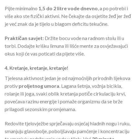
Pijte minimalno
1,5 do 2 litre vode dnevno
, a po potrebi i
više ako ste fizički aktivni. Ne čekajte da osjetite žeđ jer žeđ
je već znak da je tijelo u blagom deficitu tekućine.
Praktičan savjet:
Držite bocu vode na radnom stolu ili u
torbi. Dodajte krišku limuna ili lišće mente za osvježavajući
okus koji će vas poticati da pijete više.
4. Kretanje, kretanje, kretanje!
Tjelesna aktivnost jedan je od najmoćnijih prirodnih lijekova
protiv
proljetnog umora
. Lagana šetnja, vožnja bicikla,
rolanje ili joga, svaki oblik kretanja potiče cirkulaciju krvi,
povećava razinu energije i pomaže organizmu da se brže
prilagodi sezonskim promjenama.
Redovite tjelovježbe sprječavaju osjećaj hladnih nogu i ruku,
smanjuju glavobolje, poboljšavaju pamćenje i koncentraciju
te smanjuju zadržavanje vode u tijelu. Već
30 minuta