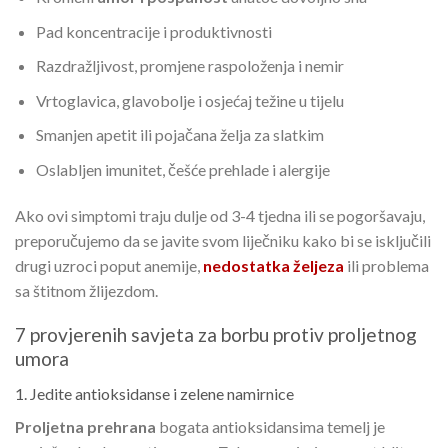
Pad koncentracije i produktivnosti
Razdražljivost, promjene raspoloženja i nemir
Vrtoglavica, glavobolje i osjećaj težine u tijelu
Smanjen apetit ili pojačana želja za slatkim
Oslabljen imunitet, češće prehlade i alergije
Ako ovi simptomi traju dulje od 3-4 tjedna ili se pogoršavaju,
preporučujemo da se javite svom liječniku kako bi se isključili
drugi uzroci poput anemije,
nedostatka željeza
ili problema
sa štitnom žlijezdom.
7 provjerenih savjeta za borbu protiv proljetnog
umora
1. Jedite antioksidanse i zelene namirnice
Proljetna prehrana
bogata antioksidansima temelj je