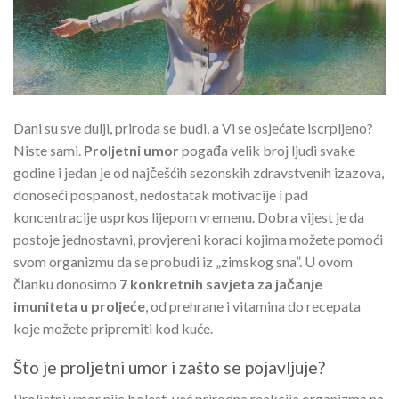
Dani su sve dulji, priroda se budi, a Vi se osjećate iscrpljeno?
Niste sami.
Proljetni umor
pogađa velik broj ljudi svake
godine i jedan je od najčešćih sezonskih zdravstvenih izazova,
donoseći pospanost, nedostatak motivacije i pad
koncentracije usprkos lijepom vremenu. Dobra vijest je da
postoje jednostavni, provjereni koraci kojima možete pomoći
svom organizmu da se probudi iz „zimskog sna”. U ovom
članku donosimo
7 konkretnih savjeta za jačanje
imuniteta u proljeće
, od prehrane i vitamina do recepata
koje možete pripremiti kod kuće.
Što je proljetni umor i zašto se pojavljuje?
Proljetni umor nije bolest, već prirodna reakcija organizma na