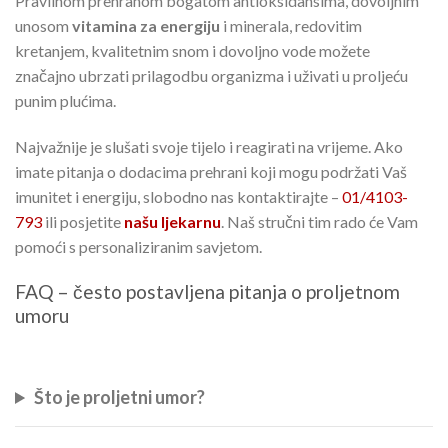
Pravilnom prehranom bogatom antioksidansima, dovoljnim
unosom
vitamina za energiju
i minerala, redovitim
kretanjem, kvalitetnim snom i dovoljno vode možete
značajno ubrzati prilagodbu organizma i uživati u proljeću
punim plućima.
Najvažnije je slušati svoje tijelo i reagirati na vrijeme. Ako
imate pitanja o dodacima prehrani koji mogu podržati Vaš
imunitet i energiju, slobodno nas kontaktirajte –
01/4103-
793
ili posjetite
našu ljekarnu
. Naš stručni tim rado će Vam
pomoći s personaliziranim savjetom.
FAQ – često postavljena pitanja o proljetnom
umoru
Što je proljetni umor?