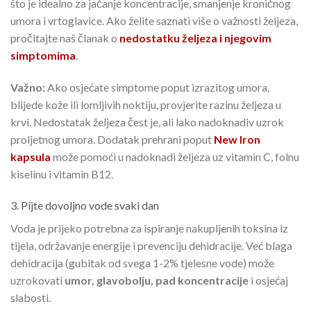
što je idealno za jačanje koncentracije, smanjenje kroničnog
umora i vrtoglavice. Ako želite saznati više o važnosti željeza,
pročitajte naš članak o
nedostatku željeza i njegovim
simptomima
.
Važno:
Ako osjećate simptome poput izrazitog umora,
blijede kože ili lomljivih noktiju, provjerite razinu željeza u
krvi. Nedostatak željeza čest je, ali lako nadoknadiv uzrok
proljetnog umora. Dodatak prehrani poput
New Iron
kapsula
može pomoći u nadoknadi željeza uz vitamin C, folnu
kiselinu i vitamin B12.
3. Pijte dovoljno vode svaki dan
Voda je prijeko potrebna za ispiranje nakupljenih toksina iz
tijela, održavanje energije i prevenciju dehidracije. Već blaga
dehidracija (gubitak od svega 1-2% tjelesne vode) može
uzrokovati
umor, glavobolju, pad koncentracije
i osjećaj
slabosti.