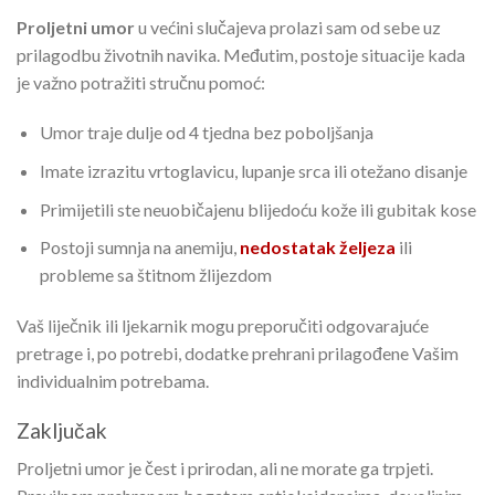
Proljetni umor
u većini slučajeva prolazi sam od sebe uz
prilagodbu životnih navika. Međutim, postoje situacije kada
je važno potražiti stručnu pomoć:
Umor traje dulje od 4 tjedna bez poboljšanja
Imate izrazitu vrtoglavicu, lupanje srca ili otežano disanje
Primijetili ste neuobičajenu blijedoću kože ili gubitak kose
Postoji sumnja na anemiju,
nedostatak željeza
ili
probleme sa štitnom žlijezdom
Vaš liječnik ili ljekarnik mogu preporučiti odgovarajuće
pretrage i, po potrebi, dodatke prehrani prilagođene Vašim
individualnim potrebama.
Zaključak
Proljetni umor je čest i prirodan, ali ne morate ga trpjeti.