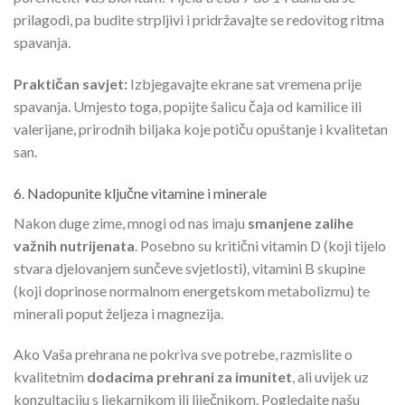
prilagodi, pa budite strpljivi i pridržavajte se redovitog ritma
spavanja.
Praktičan savjet:
Izbjegavajte ekrane sat vremena prije
spavanja. Umjesto toga, popijte šalicu čaja od kamilice ili
valerijane, prirodnih biljaka koje potiču opuštanje i kvalitetan
san.
6. Nadopunite ključne vitamine i minerale
Nakon duge zime, mnogi od nas imaju
smanjene zalihe
važnih nutrijenata
. Posebno su kritični vitamin D (koji tijelo
stvara djelovanjem sunčeve svjetlosti), vitamini B skupine
(koji doprinose normalnom energetskom metabolizmu) te
minerali poput željeza i magnezija.
Ako Vaša prehrana ne pokriva sve potrebe, razmislite o
kvalitetnim
dodacima prehrani za imunitet
, ali uvijek uz
konzultaciju s ljekarnikom ili liječnikom. Pogledajte našu