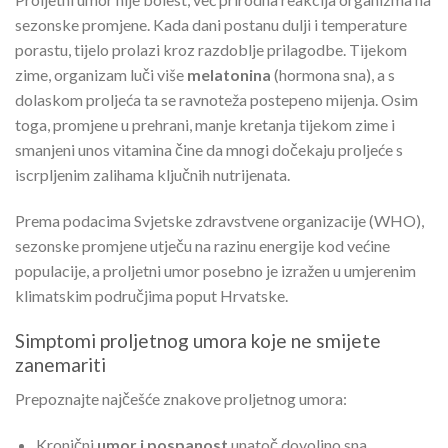
sezonske promjene. Kada dani postanu dulji i temperature
porastu, tijelo prolazi kroz razdoblje prilagodbe. Tijekom
zime, organizam luči više
melatonina
(hormona sna), a s
dolaskom proljeća ta se ravnoteža postepeno mijenja. Osim
toga, promjene u prehrani, manje kretanja tijekom zime i
smanjeni unos vitamina čine da mnogi dočekaju proljeće s
iscrpljenim zalihama ključnih nutrijenata.
Prema podacima Svjetske zdravstvene organizacije (WHO),
sezonske promjene utječu na razinu energije kod većine
populacije, a proljetni umor posebno je izražen u umjerenim
klimatskim područjima poput Hrvatske.
Simptomi proljetnog umora koje ne smijete
zanemariti
Prepoznajte najčešće znakove proljetnog umora:
Kronični
umor i pospanost
unatoč dovoljno sna