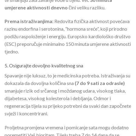
umjerene aktivnosti dnevno
čini veliku razliku.
Prema istraživanjima:
Redovita fizička aktivnost povećava
razinu endorfina i serotonina, “hormona sreće”, koji prirodno
podižu raspoloženje i energiju. Europsko kardiološko društvo
(ESC) preporučuje minimalno 150 minuta umjerene aktivnosti
tjedno.
5. Osigurajte dovoljno kvalitetnog sna
Spavanje nije luksuz, to je medicinska potreba. Istraživanja su
dokazala da dovoljna količina sna
(7 do 9 sati za odrasle)
smanjuje rizik od srčanog i moždanog udara, visokog tlaka,
dijabetesa, visokog kolesterola i debljanja. Odmor i
regeneracija tijela su prijeko potrebni da svaki dan započnete
svježi i koncentrirani.
Proljetna promjena vremena i pomicanje sata mogu dodatno
poremetiti Vaš bioritam. Tijelu treba 7 do 14 dana da se