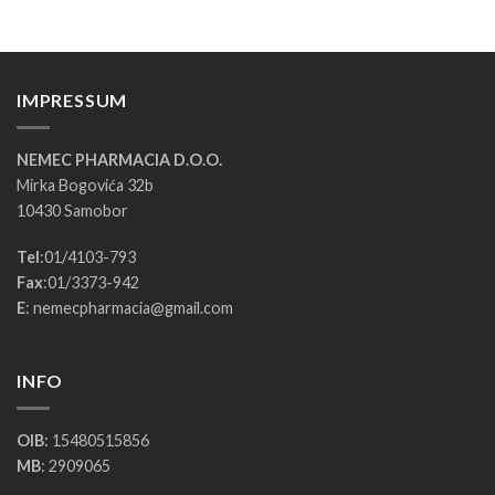
IMPRESSUM
NEMEC PHARMACIA D.O.O.
Mirka Bogovića 32b
10430 Samobor
Tel
:
01/4103-793
Fax
:
01/3373-942
E
:
nemecpharmacia@gmail.com
INFO
OIB
: 15480515856
MB
: 2909065