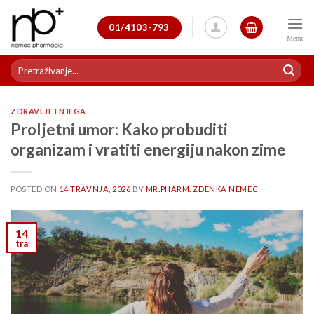
Skip
to
01/4103-793
content
Pretraži:
ZDRAVLJE I NJEGA
Proljetni umor: Kako probuditi
organizam i vratiti energiju nakon zime
POSTED ON
14 TRAVNJA, 2026
BY
MR.PHARM. ZDENKA NEMEC
14
tra