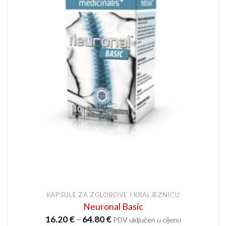
KAPSULE ZA ZGLOBOVE I KRALJEŽNICU
Neuronal Basic
Raspon
16.20
€
–
64.80
€
PDV uključen u cijenu