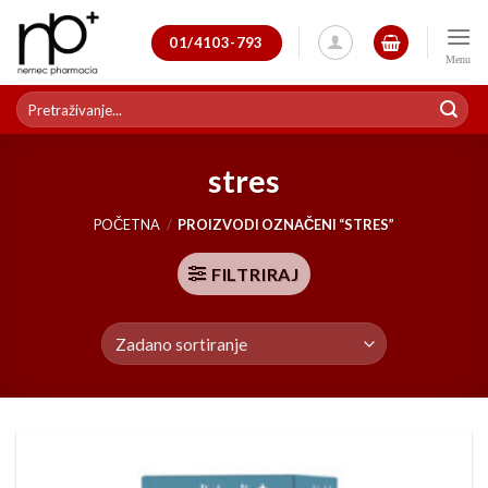
Skip
to
01/4103-793
content
Pretraži:
stres
POČETNA
/
PROIZVODI OZNAČENI “STRES”
FILTRIRAJ