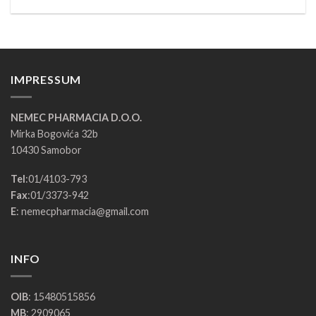
cijena:
od
16.20 €
do
64.80 €
IMPRESSUM
NEMEC PHARMACIA D.O.O.
Mirka Bogovića 32b
10430 Samobor
Tel
:
01/4103-793
Fax
:
01/3373-942
E
:
nemecpharmacia@gmail.com
INFO
OIB
: 15480515856
MB
: 2909065