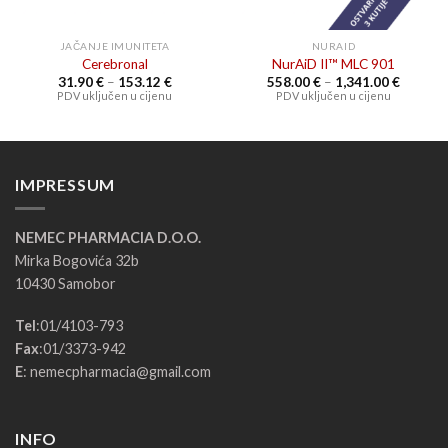
JAČANJE IMUNITETA
NURAID
Cerebronal
NurAiD II™ MLC 901
Raspon
Raspon
31.90
€
–
153.12
€
558.00
€
–
1,341.00
€
cijena:
cijena:
PDV uključen u cijenu
PDV uključen u cijenu
od
od
31.90 €
558.00 
do
do
153.12 €
1,341.0
IMPRESSUM
NEMEC PHARMACIA D.O.O.
Mirka Bogovića 32b
10430 Samobor
Tel
:
01/4103-793
Fax
:
01/3373-942
E
:
nemecpharmacia@gmail.com
INFO