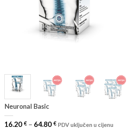
Neuronal Basic
Raspon
16.20
–
64.80
€
€
PDV uključen u cijenu
cijena: