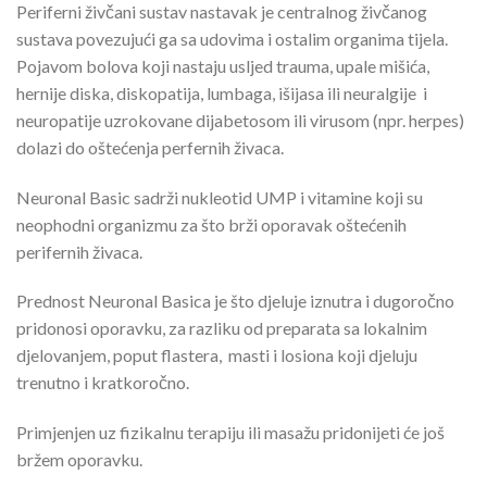
Periferni živčani sustav nastavak je centralnog živčanog
sustava povezujući ga sa udovima i ostalim organima tijela.
Pojavom bolova koji nastaju usljed trauma, upale mišića,
hernije diska, diskopatija, lumbaga, išijasa ili neuralgije i
neuropatije uzrokovane dijabetosom ili virusom (npr. herpes)
dolazi do oštećenja perfernih živaca.
Neuronal Basic sadrži nukleotid UMP i vitamine koji su
neophodni organizmu za što brži oporavak oštećenih
perifernih živaca.
Prednost Neuronal Basica je što djeluje iznutra i dugoročno
pridonosi oporavku, za razliku od preparata sa lokalnim
djelovanjem, poput flastera, masti i losiona koji djeluju
trenutno i kratkoročno.
Primjenjen uz fizikalnu terapiju ili masažu pridonijeti će još
bržem oporavku.