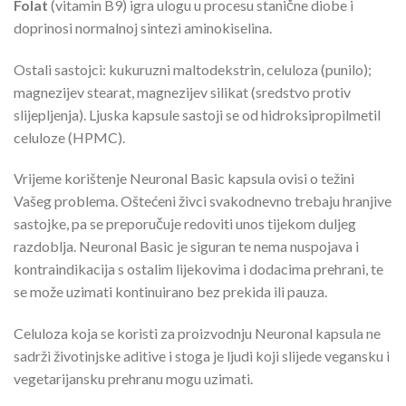
Folat
(vitamin B9) igra ulogu u procesu stanične diobe i
doprinosi normalnoj sintezi aminokiselina.
Ostali sastojci: kukuruzni maltodekstrin, celuloza (punilo);
magnezijev stearat, magnezijev silikat (sredstvo protiv
slijepljenja). Ljuska kapsule sastoji se od hidroksipropilmetil
celuloze (HPMC).
Vrijeme korištenje Neuronal Basic kapsula ovisi o težini
Vašeg problema. Oštećeni živci svakodnevno trebaju hranjive
sastojke, pa se preporučuje redoviti unos tijekom duljeg
razdoblja. Neuronal Basic je siguran te nema nuspojava i
kontraindikacija s ostalim lijekovima i dodacima prehrani, te
se može uzimati kontinuirano bez prekida ili pauza.
Celuloza koja se koristi za proizvodnju Neuronal kapsula ne
sadrži životinjske aditive i stoga je ljudi koji slijede vegansku i
vegetarijansku prehranu mogu uzimati.