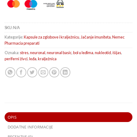
SKU:
N/A
Kategorije:
Kapsule za zglobove i kralježnicu
,
Jačanje imuniteta
,
Nemec
Pharmacia preparati
Oznaka:
stres
,
neuronal
,
neuronal basic
,
bol u leđima
,
nukleotid
,
išijas
,
periferni živci
,
leđa
,
kralježnica
OPIS
DODATNE INFORMACIJE
RECENZIJE (0)