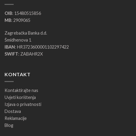
OIB
: 15480515856
MB
: 2909065
Zagrebačka Banka d.d.
Šmidhenova 1
IBAN
: HR3723600001102297422
SWIFT
: ZABAHR2X
KONTAKT
Kontaktirajte nas
Uvjeti korištenja
Izjava o privatnosti
Dostava
Reklamacije
Blog