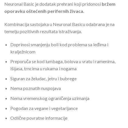
Neuronal Basic je dodatak prehrani koji pridonosi
bržem
od
oporavku oštećenih perifernih živaca.
16.20 €
do
Kombinacija sastojaka u Neuronal Basicu odabrana je na
64.80 €
temelju pozitivnih rezultata istraživanja.
Doprinosi smanjenju boli kod problema sa leđima i
kralježnicom
Preporuča se kod lumbaga, bolova u vratu i ramenima,
išijasa, trncima u rukama i nogama
Siguran za želudac, jetru i bubrege
Nema poznatih nuspojava
Nema vremenskog ograničenja uzimanja
Pogodan za vegane i vegetarijance
Odlične povratne informacije