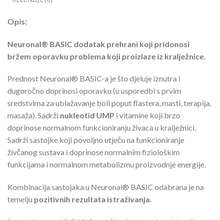
Opis:
Neuronal® BASIC dodatak prehrani koji pridonosi
bržem oporavku problema koji proizlaze iz kralježnice.
Prednost Neuronal® BASIC-a je što djeluje iznutra i
dugoročno doprinosi oporavku (u usporedbi s prvim
sredstvima za ublažavanje boli poput flastera, masti, terapija,
masaža). Sadrži
nukleotid UMP
i vitamine koji brzo
doprinose normalnom funkcioniranju živaca u kralježnici.
Sadrži sastojke koji povoljno utječu na funkcioniranje
živčanog sustava i doprinose normalnim fiziološkim
funkcijama i normalnom metabolizmu proizvodnje energije.
Kombinacija sastojaka u Neuronal® BASIC odabrana je na
temelju
pozitivnih rezultata istraživanja.