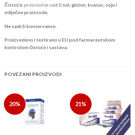
Čistoća:
proizvod ne sadrži
sol, gluten, kvasac, soju i
mliječne proizvode
.
Ne sadrži konzervanse.
Proizvedeno i testirano u EU pod farmaceutskom
kontrolom čistoće i sastava.
POVEZANI PROIZVODI
20%
21%