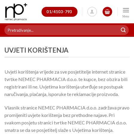
Skip
to
01/4103-793
content
Pretraži:
UVJETI KORIŠTENJA
Uvjeti korištenja vrijede za sve posjetitelje internet stranice
tvrtke NEMEC PHARMACIA d.o.o. te kupce, bez obzira bili
registrirani ili ne. Uvjetima korištenja utvrđuje se postupak
naručivanja, plaćanja, isporuke te reklamacije proizvoda.
Vlasnik stranice NEMEC PHARMACIA d.o.o. zadržava pravo
promijeniti uvjete korištenja bez prethodne najave. Pri
svakom posjetu stranici tvrtke NEMEC PHARMACIA d.o.o.
smatra se da se posjetitelj slaže s Uvjetima korištenja.