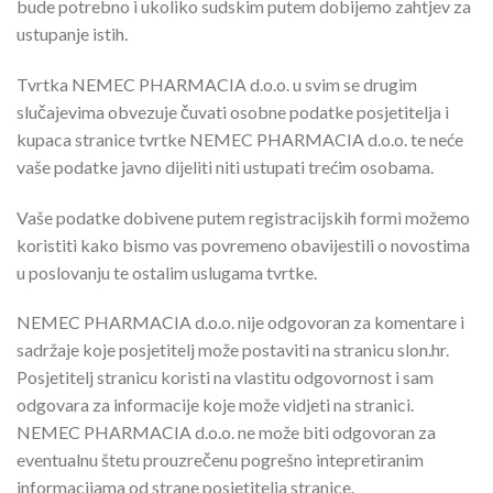
bude potrebno i ukoliko sudskim putem dobijemo zahtjev za
ustupanje istih.
Tvrtka NEMEC PHARMACIA d.o.o. u svim se drugim
slučajevima obvezuje čuvati osobne podatke posjetitelja i
kupaca stranice tvrtke NEMEC PHARMACIA d.o.o. te neće
vaše podatke javno dijeliti niti ustupati trećim osobama.
Vaše podatke dobivene putem registracijskih formi možemo
koristiti kako bismo vas povremeno obavijestili o novostima
u poslovanju te ostalim uslugama tvrtke.
NEMEC PHARMACIA d.o.o. nije odgovoran za komentare i
sadržaje koje posjetitelj može postaviti na stranicu slon.hr.
Posjetitelj stranicu koristi na vlastitu odgovornost i sam
odgovara za informacije koje može vidjeti na stranici.
NEMEC PHARMACIA d.o.o. ne može biti odgovoran za
eventualnu štetu prouzrečenu pogrešno intepretiranim
informacijama od strane posjetitelja stranice.