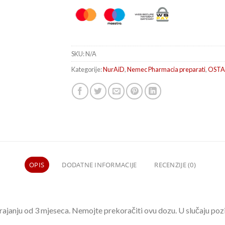
SKU:
N/A
Kategorije:
NurAiD
,
Nemec Pharmacia preparati
,
OSTA
OPIS
DODATNE INFORMACIJE
RECENZIJE (0)
 trajanju od 3 mjeseca. Nemojte prekoračiti ovu dozu. U slučaju pozi