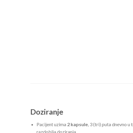
Doziranje
Pacijent uzima
2 kapsule
, 3 (tri) puta dnevno u
razdoblja doziranja.