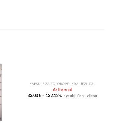
KAPSULE ZA ZGLOBOVE I KRALJEŽNICU
Arthronal
Raspon
33.03
€
–
132.12
€
PDV uključen u cijenu
cijena:
od
33.03 €
do
132.12 €