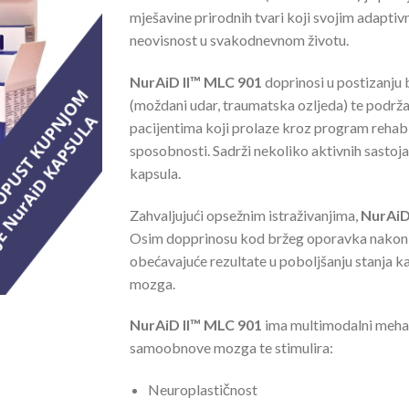
od
mješavine prirodnih tvari koji svojim adapt
558.00
neovisnost u svakodnevnom životu.
do
1,341.0
NurAiD II™ MLC 901
doprinosi u postizanju
(moždani udar, traumatska ozljeda) te podrža
pacijentima koji prolaze kroz program rehabil
sposobnosti. Sadrži nekoliko aktivnih sastojak
kapsula.
Zahvaljujući opsežnim istraživanjima,
NurAiD
Osim dopprinosu kod bržeg oporavka nakon 
obećavajuće rezultate u poboljšanju stanja ka
mozga.
NurAiD II™ MLC 901
ima multimodalni mehan
samoobnove mozga te stimulira:
Neuroplastičnost