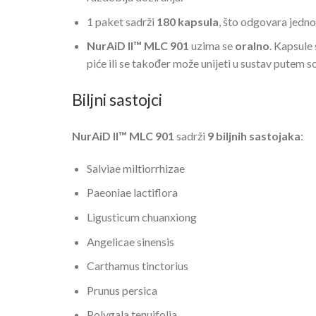
1 paket sadrži
180 kapsula
, što odgovara jedn
NurAiD II™ MLC 901
uzima se
oralno
. Kapsule
piće ili se također može unijeti u sustav putem s
Biljni sastojci
NurAiD II™ MLC 901
sadrži
9 biljnih sastojaka
:
Salviae miltiorrhizae
Paeoniae lactiflora
Ligusticum chuanxiong
Angelicae sinensis
Carthamus tinctorius
Prunus persica
Polygala tenuifolia