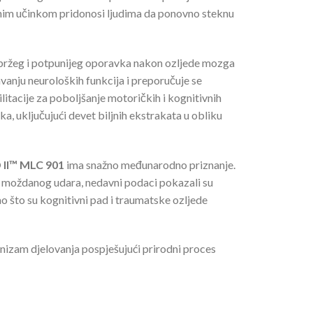
ivnim učinkom pridonosi ljudima da ponovno steknu
 €
0 €
 bržeg i potpunijeg oporavka nakon ozljede mozga
vanju neuroloških funkcija i preporučuje se
itacije za poboljšanje motoričkih i kognitivnih
a, uključujući devet biljnih ekstrakata u obliku
 II™ MLC 901
ima snažno međunarodno priznanje.
moždanog udara, nedavni podaci pokazali su
o što su kognitivni pad i traumatske ozljede
izam djelovanja pospješujući prirodni proces