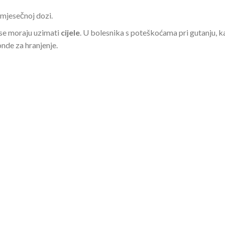
omjesečnoj dozi.
 se moraju uzimati
cijele
. U bolesnika s poteškoćama pri gutanju, ka
onde za hranjenje.