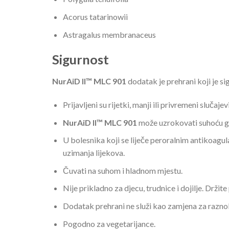
Acorus tatarinowii
Astragalus membranaceus
Sigurnost
NurAiD II™ MLC 901
dodatak je prehrani koji je si
Prijavljeni su rijetki, manji ili privremeni slučaj
NurAiD II™ MLC 901
može uzrokovati suhoću gr
U bolesnika koji se liječe peroralnim antikoagul
uzimanja lijekova.
Čuvati na suhom i hladnom mjestu.
Nije prikladno za djecu, trudnice i dojilje. Drži
Dodatak prehrani ne služi kao zamjena za raznoli
Pogodno za vegetarijance.