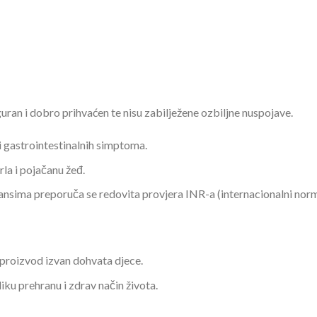
guran i dobro prihvaćen te nisu zabilježene ozbiljne nuspojave.
evi gastrointestinalnih simptoma.
la i pojačanu žeđ.
ansima preporuča se redovita provjera INR-a (internacionalni norma
te proizvod izvan dohvata djece.
ku prehranu i zdrav način života.