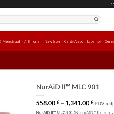
K
® Menstrual
Arthronal
New Iron
CardioVasc
Lyprinol
Cere
NurAiD II™ MLC 901
Raspon
558.00
–
1,341.00
€
€
PDV uklj
cijena:
NurAiD II™ MLC 901
(NeuroAiD™ II) je provj