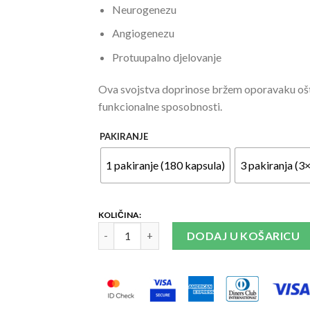
Neurogenezu
Angiogenezu
Protuupalno djelovanje
Ova svojstva doprinose bržem oporavaku ošte
funkcionalne sposobnosti.
PAKIRANJE
1 pakiranje (180 kapsula)
3 pakiranja (
NurAiD II™ MLC 901 količina
DODAJ U KOŠARICU