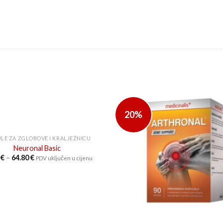
20%
LE ZA ZGLOBOVE I KRALJEŽNICU
Neuronal Basic
Raspon
0
€
–
64.80
€
PDV uključen u cijenu
cijena:
od
16.20 €
do
64.80 €
+