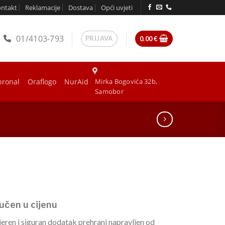
ontakt
Reklamacije
Dostava
Opći uvjeti
01/4103-793
PRIJAVA
0.00
€
bronal
Oraflogo
NurAid
Mirka Bogovića 32b,
Samobor
učen u cijenu
eren i siguran dodatak prehrani napravljen od