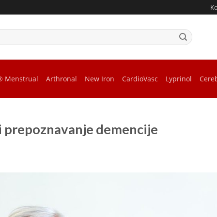
K
® Menstrual
Arthronal
New Iron
CardioVasc
Lyprinol
Cere
 i prepoznavanje demencije