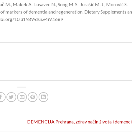
vač M., Makek A., Lusavec N., Song M. S., Jurašić M. J., Morović S.
of markers of dementia and regeneration. Dietary Supplements a
/doi.org/10.31989/dsn.v4i9.1689
DEMENCIJA Prehrana, zdrav način života i demenci