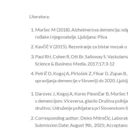
Literatura:
Muršec M (2018). Alzheimerova demencija: odgovo
rođake i njegovatelje. Ljubljana: Pliva
Kavčič V (2015). Rezoniranje za bistar mozak 
Paul RH, Cohen R, Ott Br, Salloway S. Vaskularn
Science & Business Media. 2017;17:3-12
Petrič D, Kogoj A, Pirtošek Z, Flisar D, Zupan B,
upravljanja demencije v Sloveniji do 2020. Ljubl
Darovec J, Kogoj A, Kores Plesničar B, Muršec M,
s demencijom. Viceversa, glasilo Društva psihija
društvo; Udruženje psihijatara pri Slovenskom 
Corresponding author: Dinko Mitrečić, Laborator
Submission Date: August 9th, 2025; Acceptanc