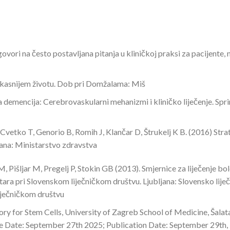
ri na često postavljana pitanja u kliničkoj praksi za pacijente, 
u kasnijem životu. Dob pri Domžalama: Miš
a demencija: Cerebrovaskularni mehanizmi i kliničko liječenje. Spr
 Cvetko T, Genorio B, Romih J, Klančar D, Štrukelj K B. (2016) Stra
jana: Ministarstvo zdravstva
 Pišljar M, Pregelj P, Stokin GB (2013). Smjernice za liječenje bo
tara pri Slovenskom liječničkom društvu. Ljubljana: Slovensko lije
liječničkom društvu
y for Stem Cells, University of Zagreb School of Medicine, Šalata
e Date: September 27th 2025; Publication Date: September 29th,