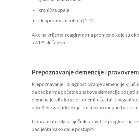
kronična upala
zlouporaba alkohola [1, 2].
Ako na vrijeme reagiramo na promjene koje su okida
u 41% slučajeva.
Prepoznavanje demencije i pravovrem
Prepoznavanje i dijagnosticiranje demencije ključni
da osoba ima početne znakove demencije posjeti s
demencije, ali ako se problemi učestali i vezani su u
određene zadatke koje je nedavno mogao bez problem
Izabrani obiteljski liječnik obavit će pregled i na 
pacijenta kako dalje postupiti.