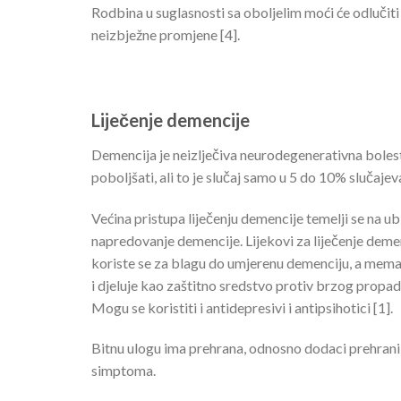
Rodbina u suglasnosti sa oboljelim moći će odlučiti
neizbježne promjene [4].
Liječenje demencije
Demencija je neizlječiva neurodegenerativna bolest.
poboljšati, ali to je slučaj samo u 5 do 10% slučajeva
Većina pristupa liječenju demencije temelji se na u
napredovanje demencije. Lijekovi za liječenje demen
koriste se za blagu do umjerenu demenciju, a mema
i djeluje kao zaštitno sredstvo protiv brzog propad
Mogu se koristiti i antidepresivi i antipsihotici [1].
Bitnu ulogu ima prehrana, odnosno dodaci prehrani 
simptoma.