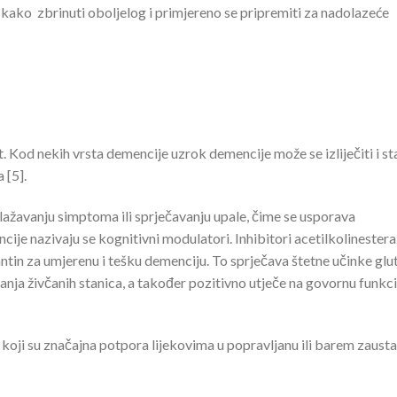
 kako zbrinuti oboljelog i primjereno se pripremiti za nadolazeće
 Kod nekih vrsta demencije uzrok demencije može se izliječiti i st
 [5].
blažavanju simptoma ili sprječavanju upale, čime se usporava
cije nazivaju se kognitivni modulatori. Inhibitori acetilkolinester
ntin za umjerenu i tešku demenciju. To sprječava štetne učinke gl
anja živčanih stanica, a također pozitivno utječe na govornu funkci
koji su značajna potpora lijekovima u popravljanu ili barem zausta