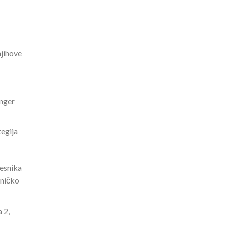
njihove
inger
tegija
lesnika
čničko
 2,