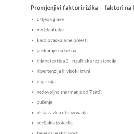
Promjenjivi faktori rizika – faktori n
ozljeda glave
moždani udar
kardiovaskularne bolesti
prekomjerna težina
dijabetes tipa 2 i inzulinska rezistencija
hipertenzija ili visoki krvni
depresija
nedovoljno sna (manje od 7 sati)
pušenje
niska razina obrazovanja
socijalna izolacija
tjelesna neaktivnost