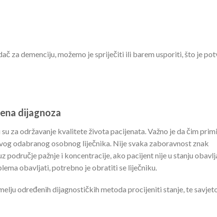
č za demenciju, možemo je spriječiti ili barem usporiti, što je po
ena dijagnoza
 su za održavanje kvalitete života pacijenata. Važno je da čim prim
vog odabranog osobnog liječnika. Nije svaka zaboravnost znak
z područje pažnje i koncentracije, ako pacijent nije u stanju obavlj
a obavljati, potrebno je obratiti se liječniku.
temelju određenih dijagnostičkih metoda procijeniti stanje, te savjet