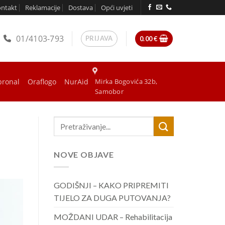
ontakt
Reklamacije
Dostava
Opći uvjeti
01/4103-793
PRIJAVA
0.00
€
bronal
Oraflogo
NurAid
Mirka Bogovića 32b,
Samobor
NOVE OBJAVE
GODIŠNJI – KAKO PRIPREMITI
TIJELO ZA DUGA PUTOVANJA?
MOŽDANI UDAR – Rehabilitacija