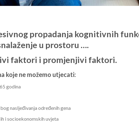
esivnog propadanja kognitivnih funk
snalaženje u prostoru ….
vi faktori i promjenjivi faktori.
 na koje ne možemo utjecati:
 65 godina
e zbog nasljeđivanja određenih gena
kih i socioekonomskih uvjeta