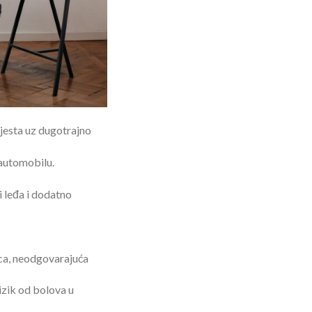
mjesta uz dugotrajno
 automobilu.
i leđa i dodatno
ca, neodgovarajuća
izik od bolova u