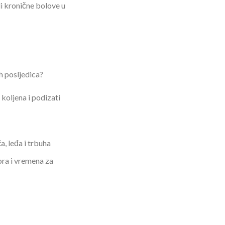
li kronične bolove u
h posljedica?
koljena i podizati
a, leđa i trbuha
ra i vremena za