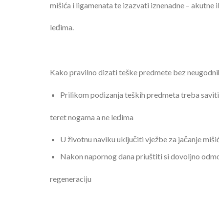
mišića i ligamenata te izazvati iznenadne – akutne i
leđima.
Kako pravilno dizati teške predmete bez neugodni
Prilikom podizanja teških predmeta treba saviti 
teret nogama a ne leđima
U životnu naviku uključiti vježbe za jačanje mišić
Nakon napornog dana priuštiti si dovoljno odmo
regeneraciju