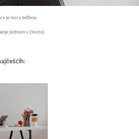
e je bol u leđima
nje jednom u životu).
najčešćih: