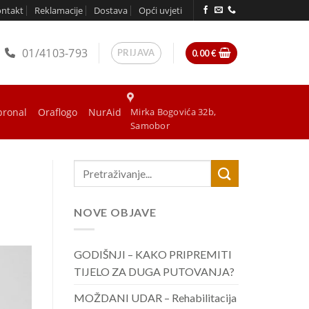
ontakt
Reklamacije
Dostava
Opći uvjeti
01/4103-793
PRIJAVA
0.00
€
bronal
Oraflogo
NurAid
Mirka Bogovića 32b,
Samobor
NOVE OBJAVE
GODIŠNJI – KAKO PRIPREMITI
TIJELO ZA DUGA PUTOVANJA?
MOŽDANI UDAR – Rehabilitacija