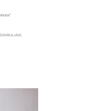
minuta?
tolica, stol,