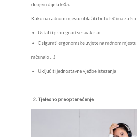
donjem dijelu leđa.
Kako na radnom mjestu ublažiti bol u leđima za 5 
Ustati i protegnuti se svaki sat
Osigurati ergonomske uvjete na radnom mjestu (s
računalo …)
Uključiti jednostavne vježbe istezanja
Tjelesno preopterećenje