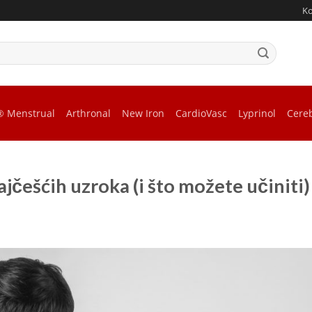
K
® Menstrual
Arthronal
New Iron
CardioVasc
Lyprinol
Cere
ajčešćih uzroka (i što možete učiniti)