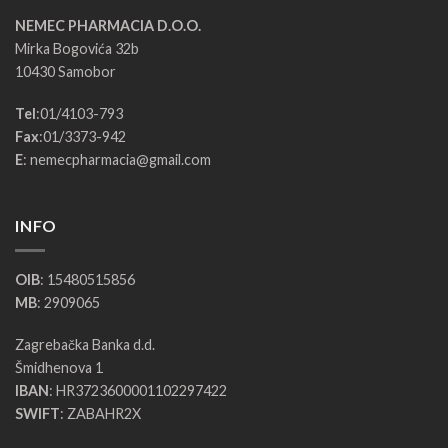
NEMEC PHARMACIA D.O.O.
Mirka Bogovića 32b
10430 Samobor
Tel
:
01/4103-793
Fax
:
01/3373-942
E
:
nemecpharmacia@gmail.com
INFO
OIB
: 15480515856
MB
: 2909065
Zagrebačka Banka d.d.
Šmidhenova 1
IBAN
: HR3723600001102297422
SWIFT
: ZABAHR2X