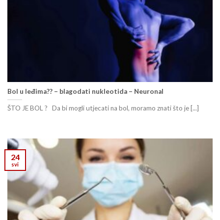
Bol u leđima?? – blagodati nukleotida – Neuronal
ŠTO JE BOL ? Da bi mogli utjecati na bol, moramo znati što je [...]
24
svi