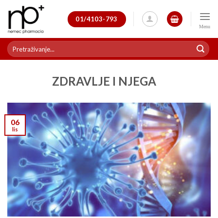
Skip
to
01/4103-793
content
Pretraži:
ZDRAVLJE I NJEGA
06
lis