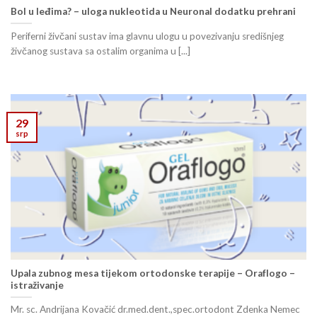
Bol u leđima? – uloga nukleotida u Neuronal dodatku prehrani
Periferni živčani sustav ima glavnu ulogu u povezivanju središnjeg
živčanog sustava sa ostalim organima u [...]
29
srp
Upala zubnog mesa tijekom ortodonske terapije – Oraflogo –
istraživanje
Mr. sc. Andrijana Kovačić dr.med.dent.,spec.ortodont Zdenka Nemec