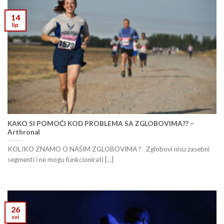
14
lip
KAKO SI POMOĆI KOD PROBLEMA SA ZGLOBOVIMA?? –
Arthronal
KOLIKO ZNAMO O NAŠIM ZGLOBOVIMA ? Zglobovi nisu zasebni
segmenti i ne mogu funkcionirati [...]
26
svi