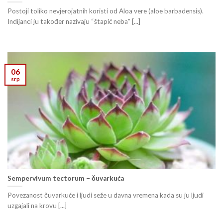
Postoji toliko nevjerojatnih koristi od Aloa vere (aloe barbadensis).
Indijanci ju također nazivaju “štapić neba” [...]
06
srp
Sempervivum tectorum – čuvarkuća
Povezanost čuvarkuće i ljudi seže u davna vremena kada su ju ljudi
uzgajali na krovu [...]