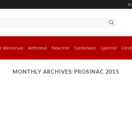
K
® Menstrual
Arthronal
New Iron
CardioVasc
Lyprinol
Cere
MONTHLY ARCHIVES:
PROSINAC 2015