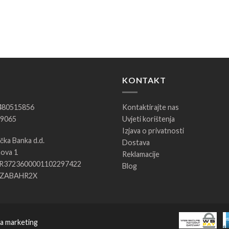
KONTAKT
5480515856
Kontaktirajte nas
09065
Uvjeti korištenja
Izjava o privatnosti
ka Banka d.d.
Dostava
ova 1
Reklamacije
HR3723600001102297422
Blog
 ZABAHR2X
za marketing