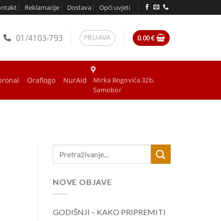
ontakt
Reklamacije
Dostava
Opći uvjeti
01/4103-793
PRIJAVA
0.00
€
bronal
Oraflogo
NurAid
Mirka Bogovića 32b,
Samobor
NOVE OBJAVE
GODIŠNJI – KAKO PRIPREMITI