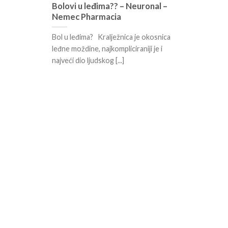
Bolovi u leđima?? – Neuronal –
Nemec Pharmacia
Bol u leđima? Kralježnica je okosnica
leđne moždine, najkompliciraniji je i
najveći dio ljudskog [...]