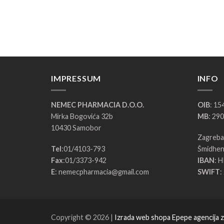
IMPRESSUM
INFO
NEMEC PHARMACIA D.O.O.
OIB
: 1
Mirka Bogovića 32b
MB
: 29
10430 Samobor
Zagrebač
Tel
:
01/4103-793
Šmidhen
Fax
:
01/3373-942
IBAN
: 
E
:
nemecpharmacia@gmail.com
SWIFT
:
Copyright © 2026 |
Izrada web shopa Epepe agencija 