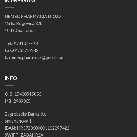
IMPRESSUM
NEMEC PHARMACIA D.O.O.
Mirka Bogovića 32b
10430 Samobor
Tel
:
01/4103-793
Fax
:
01/3373-942
E
:
nemecpharmacia@gmail.com
INFO
OIB
: 15480515856
MB
: 2909065
Zagrebačka Banka d.d.
Šmidhenova 1
IBAN
: HR3723600001102297422
SWIFT
: ZABAHR2X