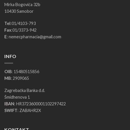
Mirka Bogovića 32b
10430 Samobor
Tel
:
01/4103-793
Fax
:
01/3373-942
E
:
nemecpharmacia@gmail.com
INFO
OIB
: 15480515856
MB
: 2909065
Zagrebačka Banka d.d.
Šmidhenova 1
IBAN
: HR3723600001102297422
SWIFT
: ZABAHR2X
KONTAKT