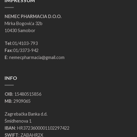
IMPRESSUM
NEMEC PHARMACIA D.O.O.
Mirka Bogovića 32b
10430 Samobor
Tel
:
01/4103-793
Fax
:
01/3373-942
E
:
nemecpharmacia@gmail.com
INFO
OIB
: 15480515856
MB
: 2909065
Zagrebačka Banka d.d.
Šmidhenova 1
IBAN
: HR3723600001102297422
SWIFT
: ZABAHR2X