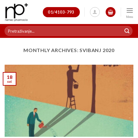
Skip
to
01/4103-793
content
Pretraži:
MONTHLY ARCHIVES:
SVIBANJ 2020
18
svi