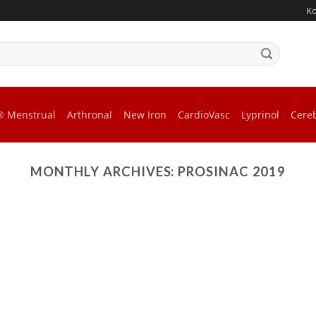
K
® Menstrual
Arthronal
New Iron
CardioVasc
Lyprinol
Cere
MONTHLY ARCHIVES:
PROSINAC 2019