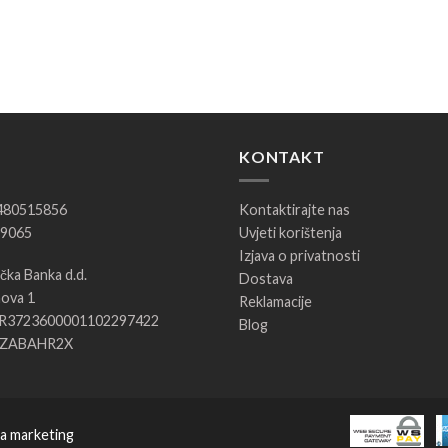
KONTAKT
5480515856
Kontaktirajte nas
09065
Uvjeti korištenja
Izjava o privatnosti
ka Banka d.d.
Dostava
ova 1
Reklamacije
HR3723600001102297422
Blog
 ZABAHR2X
za marketing