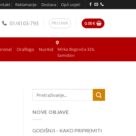
ontakt
Reklamacije
Dostava
Opći uvjeti
01/4103-793
PRIJAVA
0.00
€
bronal
Oraflogo
NurAid
Mirka Bogovića 32b,
Samobor
NOVE OBJAVE
GODIŠNJI – KAKO PRIPREMITI