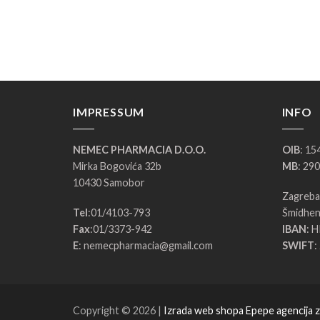
IMPRESSUM
INFO
NEMEC PHARMACIA D.O.O.
OIB
: 1
Mirka Bogovića 32b
MB
: 29
10430 Samobor
Zagrebač
Tel
:
01/4103-793
Šmidhen
Fax
:
01/3373-942
IBAN
: 
E
:
nemecpharmacia@gmail.com
SWIFT
:
Copyright © 2026 |
Izrada web shopa Epepe agencija 