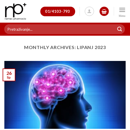
Skip
to
01/4103-793
content
Pretraži:
MONTHLY ARCHIVES:
LIPANJ 2023
26
lip