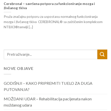
Cerebronal – savršena potpora za funkcioniranje mozga i
živčanog tkiva
Pruža značajnu potporu za uspostavu normalnog funkcioniranja
mozga i živčanog tkiva CEREBRONAL® sa zaštičenim kompleksom
NTBX3®temelji [...]
NOVE OBJAVE
GODIŠNJI – KAKO PRIPREMITI TIJELO ZA DUGA
PUTOVANJA?
MOŽDANI UDAR – Rehabilitacija pacijenata nakon
moždanog udara