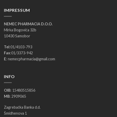
IMPRESSUM
NEMEC PHARMACIA D.O.O.
Mirka Bogovića 32b
10430 Samobor
Tel
:
01/4103-793
Fax
:
01/3373-942
E
:
nemecpharmacia@gmail.com
INFO
OIB
: 15480515856
MB
: 2909065
Zagrebačka Banka d.d.
Šmidhenova 1