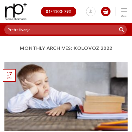
Skip
to
01/4103-793
content
Pretraži:
MONTHLY ARCHIVES:
KOLOVOZ 2022
17
kol