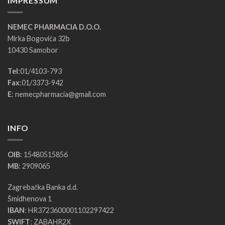
IMPRESSUM
NEMEC PHARMACIA D.O.O.
Mirka Bogovića 32b
10430 Samobor
Tel
:
01/4103-793
Fax
:
01/3373-942
E
:
nemecpharmacia@gmail.com
INFO
OIB
: 15480515856
MB
: 2909065
Zagrebačka Banka d.d.
Šmidhenova 1
IBAN
: HR3723600001102297422
SWIFT
: ZABAHR2X