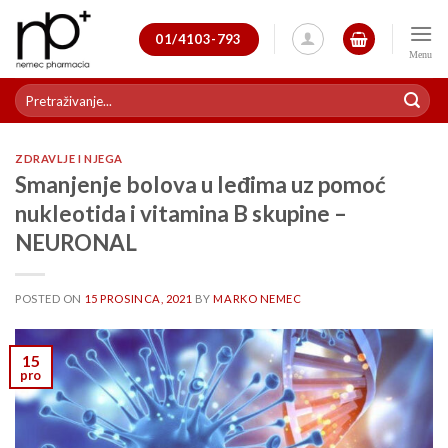
Skip
to
01/4103-793
content
Pretraži:
ZDRAVLJE I NJEGA
Smanjenje bolova u leđima uz pomoć
nukleotida i vitamina B skupine –
NEURONAL
POSTED ON
15 PROSINCA, 2021
BY
MARKO NEMEC
15
pro