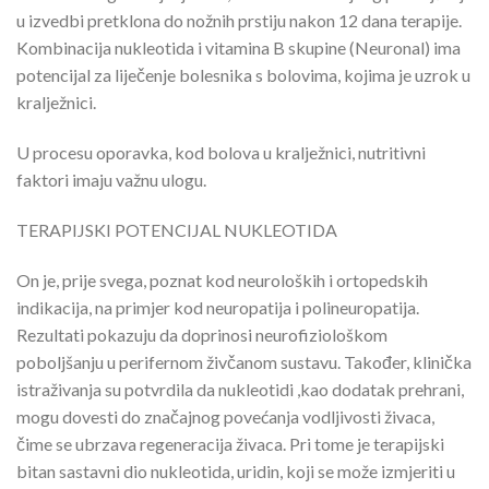
u izvedbi pretklona do nožnih prstiju nakon 12 dana terapije.
Kombinacija nukleotida i vitamina B skupine (Neuronal) ima
potencijal za liječenje bolesnika s bolovima, kojima je uzrok u
kralježnici.
U procesu oporavka, kod bolova u kralježnici, nutritivni
faktori imaju važnu ulogu.
TERAPIJSKI POTENCIJAL NUKLEOTIDA
On je, prije svega, poznat kod neuroloških i ortopedskih
indikacija, na primjer kod neuropatija i polineuropatija.
Rezultati pokazuju da doprinosi neurofiziološkom
poboljšanju u perifernom živčanom sustavu. Također, klinička
istraživanja su potvrdila da nukleotidi ,kao dodatak prehrani,
mogu dovesti do značajnog povećanja vodljivosti živaca,
čime se ubrzava regeneracija živaca. Pri tome je terapijski
bitan sastavni dio nukleotida, uridin, koji se može izmjeriti u