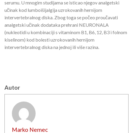
serumu. U mnogim studijama se isticao njegov analgetski
učinak kod lumboišijalgija uzrokovanih hernijom
intervertebralnog diska. Zbog toga se počeo proučavati
analgetski učinak dodataka prehrani NEURONALA
(nukleotidi u kombinaciji s vitaminom B1, B6, 12, B3 i folnom
kiselinom) kod bolesti uzrokovanih hernijom
intervertebralnog diska na jednoj ili više razina.
Autor
Marko Nemec