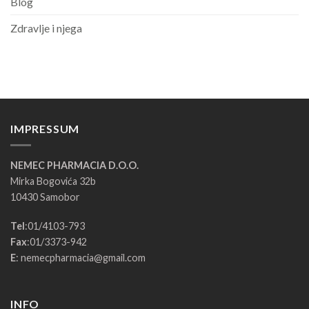
Blog
Zdravlje i njega
IMPRESSUM
NEMEC PHARMACIA D.O.O.
Mirka Bogovića 32b
10430 Samobor
Tel
:
01/4103-793
Fax
:
01/3373-942
E
:
nemecpharmacia@gmail.com
INFO