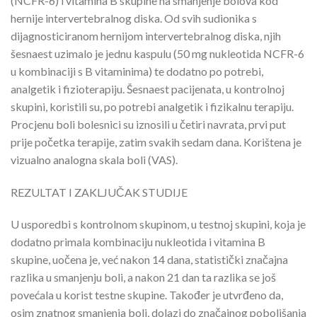
(NCFR-6) i vitamina B skupine na smanjenje bolova kod
hernije intervertebralnog diska. Od svih sudionika s
dijagnosticiranom hernijom intervertebralnog diska, njih
šesnaest uzimalo je jednu kaspulu (50 mg nukleotida NCFR-6
u kombinaciji s B vitaminima) te dodatno po potrebi,
analgetik i fizioterapiju. Šesnaest pacijenata, u kontrolnoj
skupini, koristili su, po potrebi analgetik i fizikalnu terapiju.
Procjenu boli bolesnici su iznosili u četiri navrata, prvi put
prije početka terapije, zatim svakih sedam dana. Korištena je
vizualno analogna skala boli (VAS).
REZULTAT I ZAKLJUČAK STUDIJE
U usporedbi s kontrolnom skupinom, u testnoj skupini, koja je
dodatno primala kombinaciju nukleotida i vitamina B
skupine, uočena je, već nakon 14 dana, statistički značajna
razlika u smanjenju boli, a nakon 21 dan ta razlika se još
povećala u korist testne skupine. Također je utvrđeno da,
osim znatnog smanjenja boli, dolazi do značajnog poboljšanja