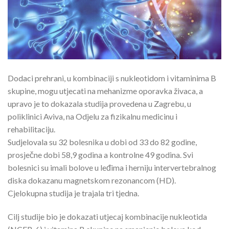
Dodaci prehrani, u kombinaciji s nukleotidom i vitaminima B
skupine, mogu utjecati na mehanizme oporavka živaca, a
upravo je to dokazala studija provedena u Zagrebu, u
poliklinici Aviva, na Odjelu za fizikalnu medicinu i
rehabilitaciju.
Sudjelovala su 32 bolesnika u dobi od 33 do 82 godine,
prosječne dobi 58,9 godina a kontrolne 49 godina. Svi
bolesnici su imali bolove u leđima i herniju intervertebralnog
diska dokazanu magnetskom rezonancom (HD).
Cjelokupna studija je trajala tri tjedna.
Cilj studije bio je dokazati utjecaj kombinacije nukleotida