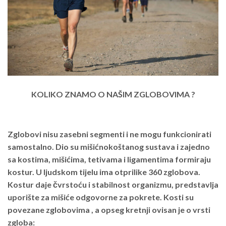
KOLIKO ZNAMO O NAŠIM ZGLOBOVIMA ?
Zglobovi nisu zasebni segmenti i ne mogu funkcionirati
samostalno. Dio su mišićnokoštanog sustava i zajedno
sa kostima, mišićima, tetivama i ligamentima formiraju
kostur. U ljudskom tijelu ima otprilike 360 zglobova.
Kostur daje čvrstoću i stabilnost organizmu, predstavlja
uporište za mišiće odgovorne za pokrete. Kosti su
povezane zglobovima , a opseg kretnji ovisan je o vrsti
zgloba: