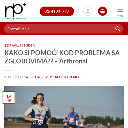
Skip
to
01/4103-793
content
Pretraži:
ZDRAVLJE I NJEGA
KAKO SI POMOĆI KOD PROBLEMA SA
ZGLOBOVIMA?? – Arthronal
POSTED ON
14 LIPNJA, 2021
BY
MARKO NEMEC
14
lip