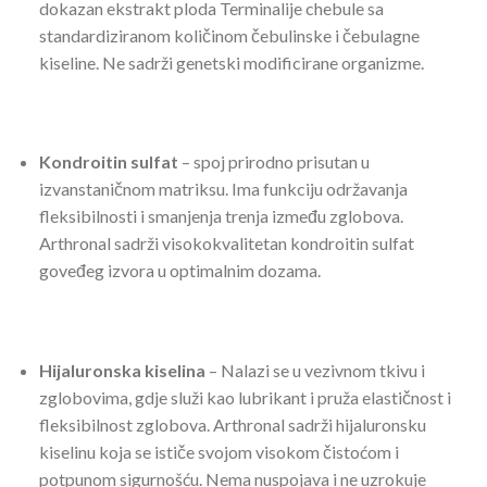
dokazan ekstrakt ploda Terminalije chebule sa
standardiziranom količinom čebulinske i čebulagne
kiseline. Ne sadrži genetski modificirane organizme.
Kondroitin sulfat
– spoj prirodno prisutan u
izvanstaničnom matriksu. Ima funkciju održavanja
fleksibilnosti i smanjenja trenja između zglobova.
Arthronal sadrži visokokvalitetan kondroitin sulfat
goveđeg izvora u optimalnim dozama.
Hijaluronska kiselina
– Nalazi se u vezivnom tkivu i
zglobovima, gdje služi kao lubrikant i pruža elastičnost i
fleksibilnost zglobova. Arthronal sadrži hijaluronsku
kiselinu koja se ističe svojom visokom čistoćom i
potpunom sigurnošću. Nema nuspojava i ne uzrokuje