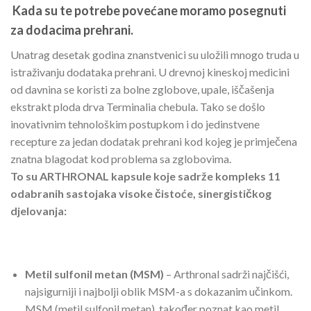
Kada su te potrebe povećane moramo posegnuti
za dodacima prehrani.
Unatrag desetak godina znanstvenici su uložili mnogo truda u
istraživanju dodataka prehrani. U drevnoj kineskoj medicini
od davnina se koristi za bolne zglobove, upale, iščašenja
ekstrakt ploda drva Terminalia chebula. Tako se došlo
inovativnim tehnološkim postupkom i do jedinstvene
recepture za jedan dodatak prehrani kod kojeg je primječena
znatna blagodat kod problema sa zglobovima.
To su ARTHRONAL kapsule koje sadrže kompleks 11
odabranih sastojaka visoke čistoće, sinergističkog
djelovanja:
Metil sulfonil metan (MSM)
– Arthronal sadrži najčišći,
najsigurniji i najbolji oblik MSM-a s dokazanim učinkom.
MSM (metil sulfonil metan), također poznat kao metil