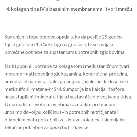
kolagen tipa IV u bazalnim membranama i tvori mrežu
Starenjem stopa obnove opada tako da poslije 25 godina
tijelo gubi oko 1,5 % kolagena godišnje, te se javljaju
povećane potrebe za supstancama potrebnih zglobovima.
Da bi popunili potrebe za kolagenom i međustaničnom tvari
moramo imati dovoljno glukozamina, kondroitina, proteina,
aminokiselina, cinka, bakra, mangana, hijaluronske kiseline i
metilsulfonil metana-MSM. Sumpor je iza kalcija i fosfora
najzastupljeniji mineral u tijelu i sastavni je dio vezivnog tkiva.
U normalnim životnim uvjetima raznolikm prehranom
unosimo dovoljnu količinu svih potrebnih nutritijenata i
oligoelemenata potrebnih za sintezu kolagena i sinovijalne
tekućine potrebne za opskrbu hrskavice.