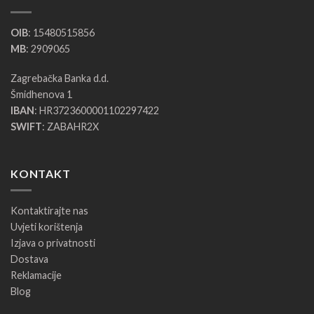
OIB
: 15480515856
MB
: 2909065
Zagrebačka Banka d.d.
Šmidhenova 1
IBAN
: HR3723600001102297422
SWIFT
: ZABAHR2X
KONTAKT
Kontaktirajte nas
Uvjeti korištenja
Izjava o privatnosti
Dostava
Reklamacije
Blog