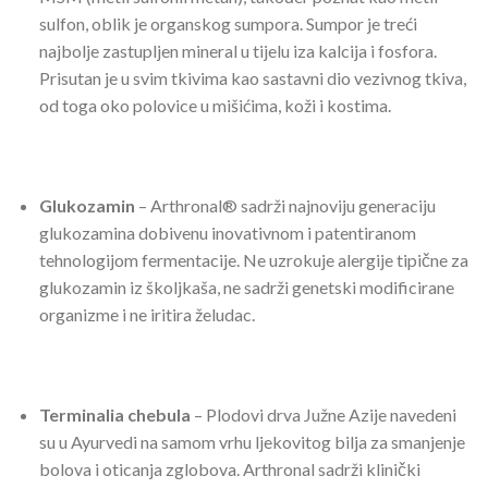
sulfon, oblik je organskog sumpora. Sumpor je treći
najbolje zastupljen mineral u tijelu iza kalcija i fosfora.
Prisutan je u svim tkivima kao sastavni dio vezivnog tkiva,
od toga oko polovice u mišićima, koži i kostima.
Glukozamin
– Arthronal® sadrži najnoviju generaciju
glukozamina dobivenu inovativnom i patentiranom
tehnologijom fermentacije. Ne uzrokuje alergije tipične za
glukozamin iz školjkaša, ne sadrži genetski modificirane
organizme i ne iritira želudac.
Terminalia chebula
– Plodovi drva Južne Azije navedeni
su u Ayurvedi na samom vrhu ljekovitog bilja za smanjenje
bolova i oticanja zglobova. Arthronal sadrži klinički