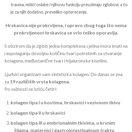
trauma, mišići oslabe i njihovu funkciju preuzimaju zglobovi, a to
je za njih dodatno, preveliko opterećenje.
Hrskavica nije prokrvljena, i upravo zbog toga što nema
prokrvljenost hrskavica se vrlo teško oporavlja.
S obzirom da je zglob jedna kompleksna cjelina mora imati na
raspolaganju dovoljnu količinu tvari potrebnih za stvaranje
kolagena, međustanične tvari i hijaluronske kiseline.
Ljudski organizam sam sintetizira kolagen. Do danas se zna
za
19 različitih vrsta kolagena.
Po važnosti se istiću četiri:
kolagen tipa I u kostima, hrskavici i vezivnom tkivu
kolagen tipa II u hrskavici
kolagen tipa III u embrionalnim tkivima, u krvnim
žilama, maternici i gastrointestinalnom traktu