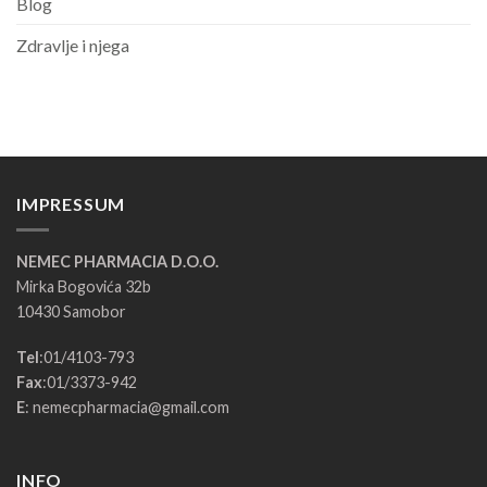
Blog
Zdravlje i njega
IMPRESSUM
NEMEC PHARMACIA D.O.O.
Mirka Bogovića 32b
10430 Samobor
Tel
:
01/4103-793
Fax
:
01/3373-942
E
:
nemecpharmacia@gmail.com
INFO