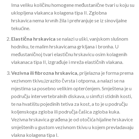
Ima veliku količinu homogene međustanične tvari u koju su
uklopljena vlakanca kolagena tipa II. Zglobna
hrskavica nema krvnih žila i prehranjuje se iz sinovijalne
tekućine.
Elastična hrskavica
se nalazi u uški, vanjskom slušnom
hodniku, te malim hrskavicama grkljana i bronha. U
međustaničnoj tvari elastičnu hrskavicu osim kolagenih
vlakanaca tipa II, izgrađuje i mreža elastičnih vlakana.
Vezivna ili fibrozna hrskavica,
prijelazna je forma prema
vezivnom tkivu,izrazito čvrsta i otporna, a nalazi se na
mjestima sa posebno velikim opterćenjem. Smještena je u
području intervertebralnih diskava, u simfizi stidnih kosti,
te na hvatištu pojedinih tetiva za kost, a to je u području
koljenskoga zgloba ili područja čašica zgloba kuka.
Vezivna hrskavica građena je od otočića hijaline hrskavice
smještenih u gustom vezivnom tkivu u kojem prevladavaju
vlakna kolagena tipa I.