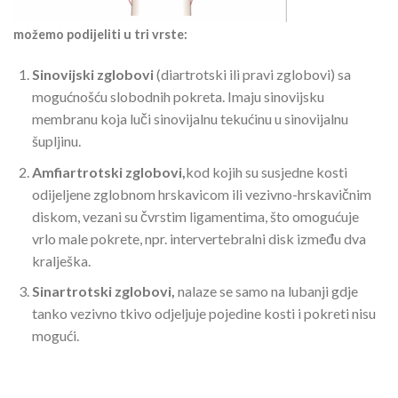
možemo podijeliti u tri vrste:
Sinovijski zglobovi
(diartrotski ili pravi zglobovi) sa
mogućnošću slobodnih pokreta. Imaju sinovijsku
membranu koja luči sinovijalnu tekućinu u sinovijalnu
šupljinu.
Amfiartrotski zglobovi,
kod kojih su susjedne kosti
odijeljene zglobnom hrskavicom ili vezivno-hrskavičnim
diskom, vezani su čvrstim ligamentima, što omogućuje
vrlo male pokrete, npr. intervertebralni disk između dva
kralješka.
Sinartrotski zglobovi,
nalaze se samo na lubanji gdje
tanko vezivno tkivo odjeljuje pojedine kosti i pokreti nisu
mogući.