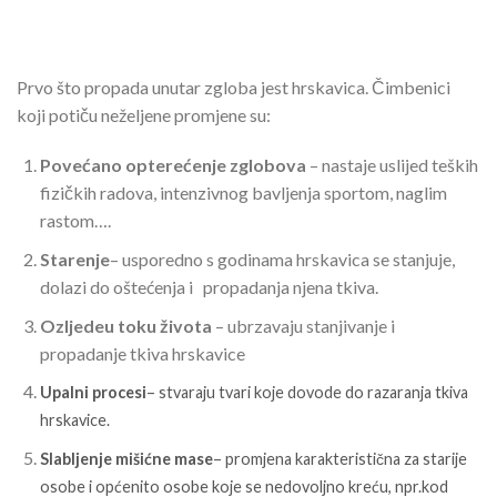
Prvo što propada unutar zgloba jest hrskavica. Čimbenici
koji potiču neželjene promjene su:
Povećano opterećenje zglobova
– nastaje uslijed teških
fizičkih radova, intenzivnog bavljenja sportom, naglim
rastom….
Starenje
– usporedno s godinama hrskavica se stanjuje,
dolazi do oštećenja i propadanja njena tkiva.
Ozljede
u toku života
– ubrzavaju stanjivanje i
propadanje tkiva hrskavice
Upalni procesi
– stvaraju tvari koje dovode do razaranja tkiva
hrskavice.
Slabljenje mišićne mase
– promjena karakteristična za starije
osobe i općenito osobe koje se nedovoljno kreću, npr.kod