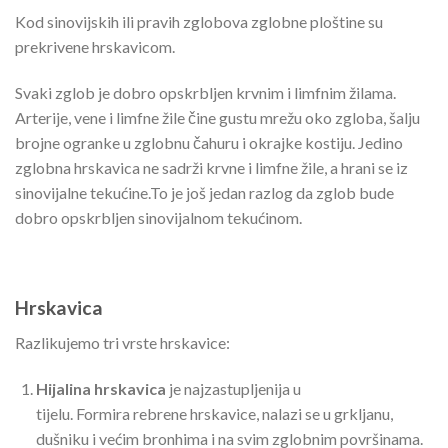
Kod sinovijskih ili pravih zglobova zglobne ploštine su
prekrivene hrskavicom.
Svaki zglob je dobro opskrbljen krvnim i limfnim žilama.
Arterije, vene i limfne žile čine gustu mrežu oko zgloba, šalju
brojne ogranke u zglobnu čahuru i okrajke kostiju. Jedino
zglobna hrskavica ne sadrži krvne i limfne žile, a hrani se iz
sinovijalne tekućine.To je još jedan razlog da zglob bude
dobro opskrbljen sinovijalnom tekućinom.
Hrskavica
Razlikujemo tri vrste hrskavice:
Hijalina hrskavica
je najzastupljenija u
tijelu. Formira rebrene hrskavice, nalazi se u grkljanu,
dušniku i većim bronhima i na svim zglobnim površinama.